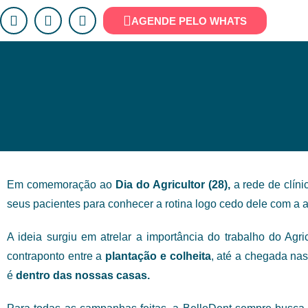
AGENDE PELO WHATS
BELLODENT CRIA AÇÃO EM HOMENAGEM
Em comemoração ao
Dia do Agricultor (28),
a rede de clíni
seus pacientes para conhecer a rotina logo cedo dele com a agr
A ideia surgiu em atrelar a importância do trabalho do Agri
contraponto entre a
plantação e colheita
, até a chegada na
é
dentro das nossas casas.