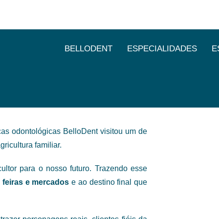
BELLODENT
ESPECIALIDADES
E
 AO DIA DO AGRICULTOR
cas odontológicas BelloDent visitou um de
icultura familiar.
cultor para o nosso futuro. Trazendo esse
s
feiras e mercados
e ao destino final que