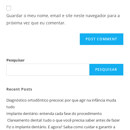
to
website
comment
URL
Guardar o meu nome, email e site neste navegador para a
(optional)
próxima vez que eu comentar.
Pesquisar
PESQUISAR
Recent Posts
Diagnóstico ortodôntico precoce: por que agir na infância muda
tudo
Implante dentário: entenda cada fase do procedimento
Clareamento dental: tudo o que você precisa saber antes de fazer
Fiz o implante dentário. E agora? Saiba como cuidar e garantir a