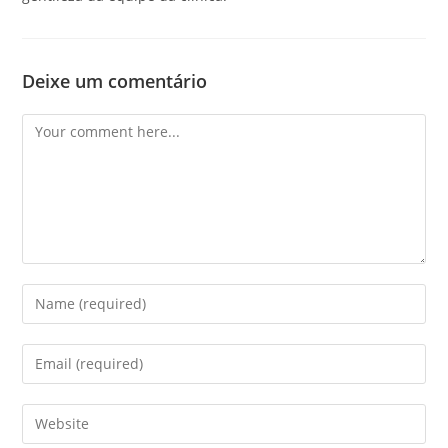
Deixe um comentário
Comment
Enter
your
name
Enter
or
your
username
email
Enter
to
address
your
comment