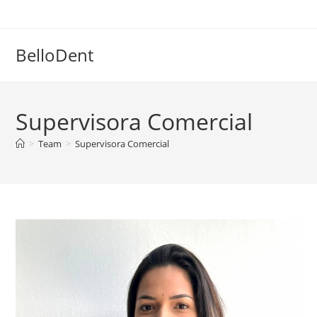
Skip
to
content
BelloDent
Supervisora Comercial
>
Team
>
Supervisora Comercial