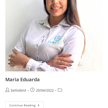
Maria Eduarda
Post
Post
Post
bellodent
20/04/2022
author:
published:
category:
Maria
Continue Reading